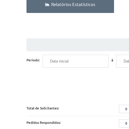
Relatórios Estatísticos
Período:
à
Total de Solicitantes:
0
Pedidos Respondidos:
0