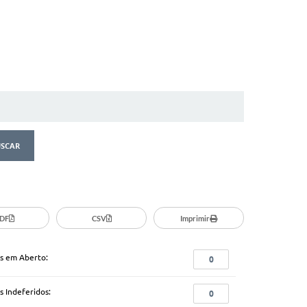
DF
CSV
Imprimir
s em Aberto:
0
s Indeferidos:
0