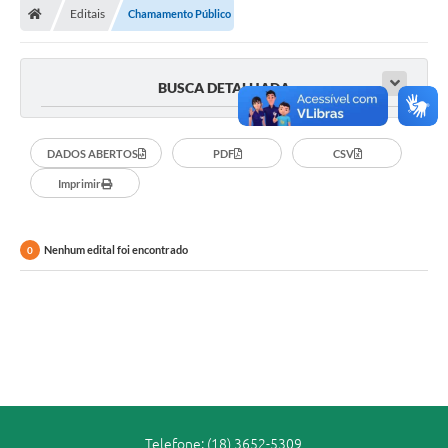
INSTITUCIONAL
Editais
Chamamento Público
Transparência
BUSCA DETALHADA
Comunicação
DADOS ABERTOS
PDF
CSV
Contato
Imprimir
Ouvidoria
Nenhum edital foi encontrado
0
Editais
Diário Oficial
SIC
Telefone: (18) 3652-5309