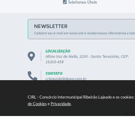
Telefones Úteis
NEWSLETTER
Cadastre seu e-mail em nosso site e receba nossos informativos e notí
LOCALIZAÇÃO
Altino Vaz de Mello, 3200 - Santa Terezinha, CEP:
16303-458
CONTATO
crlajeado@daep.com.br
CIRL - Consórcio Intermunicipal Ribeirão Lajeado e os cookies
de Cookies
e
Privacidade
.
Ve
© 