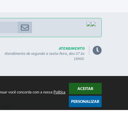
ATENDIMENTO
Atendimento de segunda a sexta-feira, das 07 às
16h00.
ACEITAR
ntinuar você concorda com a nossa
Política
PERSONALIZAR
 08:57
gia