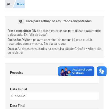
INSTITUCIONAL
Busca
Transparência
Dica para refinar os resultados encontrados
Frase específica:
Digite a frase entre aspas para filtrar exatamente
Comunicação
o desejado. Ex: "dia da água".
Exclusão:
Digite a palavra com sinal de menos (-) para excluir
resultados com a mesma. Ex: dia da -agua.
Contato
Datas:
As datas consultadas na pesquisa são de Criação / Alteração
do registro.
Ouvidoria
Editais
Pesquisa
Diário Oficial
SIC
Data Inicial
Data Final